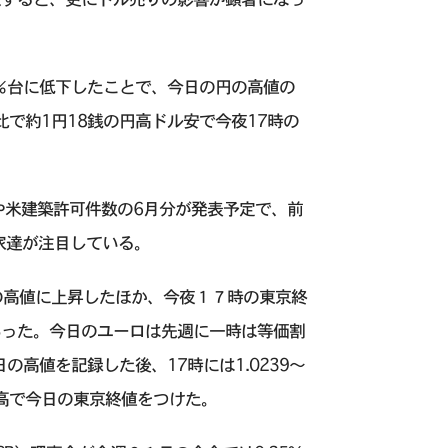
6％台に低下したことで、今日の円の高値の
値比で約1円18銭の円高ドル安で今夜17時の
や米建築許可件数の6月分が発表予定で、前
資家達が注目している。
の高値に上昇したほか、今夜１７時の東京終
であった。今日のユーロは先週に一時は等価割
の高値を記録した後、17時には1.0239～
ロ高で今日の東京終値をつけた。