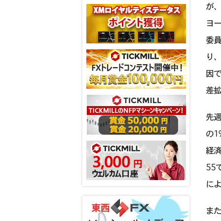
が
ヨ
委員
り、
因
差
先
の
経済
55
に
また