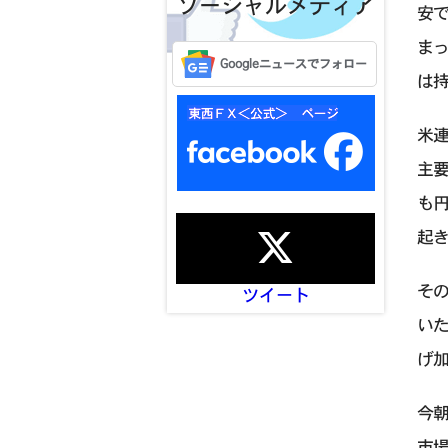
ソーシャルメディア
安
ま
Googleニュースでフォロー
は
米
主
も
起
その
ツイート
い
げ
今
市