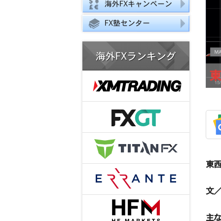
海外FXキャンペーン
FX塾センター
海外FXランキング
東西
文／
主