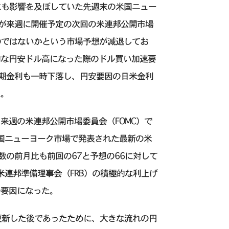
にも影響を及ぼしていた先週末の米国ニュー
）が来週に開催予定の次回の米連邦公開市場
のではないかという市場予想が減退してお
的な円安ドル高になった際のドル買い加速要
長期金利も一時下落し、円安要因の日米金利
た。
来週の米連邦公開市場委員会（FOMC）で
国ニューヨーク市場で発表された最新の米
数の前月比も前回の67と予想の66に対して
米連邦準備理事会（FRB）の積極的な利上げ
の要因になった。
更新した後であったために、大きな流れの円