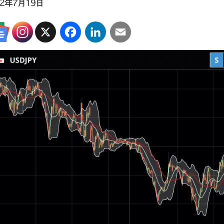
22年7月19日
X
Facebook
LinkedIn
Email