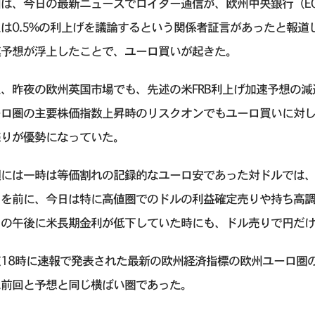
は、今日の最新ニュースでロイター通信が、欧州中央銀行（EC
は0.5%の利上げを議論するという関係者証言があったと報道し、
速予想が浮上したことで、ユーロ買いが起きた。
た、昨夜の欧州英国市場でも、先述の米FRB利上げ加速予想の
ーロ圏の主要株価指数上昇時のリスクオンでもユーロ買いに対
売りが優勢になっていた。
週には一時は等価割れの記録的なユーロ安であった対ドルでは、
トを前に、今日は特に高値圏でのドルの利益確定売りや持ち高
日の午後に米長期金利が低下していた時にも、ドル売りで円だ
18時に速報で発表された最新の欧州経済指標の欧州ユーロ圏の
に前回と予想と同じ横ばい圏であった。