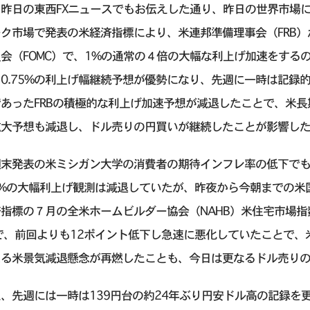
、昨日の東西FXニュースでもお伝えした通り、昨日の世界市場
ーク市場で発表の米経済指標により、米連邦準備理事会（FRB
会（FOMC）で、1%の通常の４倍の大幅な利上げ加速をする
0.75%の利上げ幅継続予想が優勢になり、先週に一時は記録
であったFRBの積極的な利上げ加速予想が減退したことで、米
拡大予想も減退し、ドル売りの円買いが継続したことが影響し
週末発表の米ミシガン大学の消費者の期待インフレ率の低下でも
1%の大幅利上げ観測は減退していたが、昨夜から今朝までの米
指標の７月の全米ホームビルダー協会（NAHB）米住宅市場指
で、前回よりも12ポイント低下し急速に悪化していたことで、
よる米景気減退懸念が再燃したことも、今日は更なるドル売り
、先週には一時は139円台の約24年ぶり円安ドル高の記録を