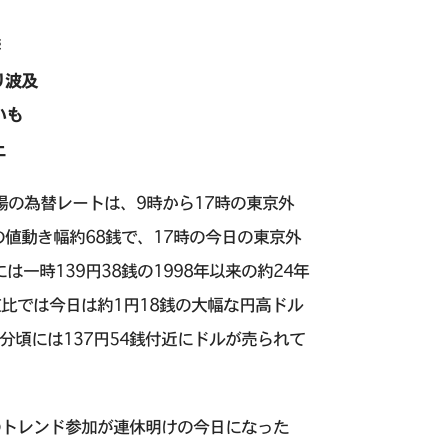
り波及
いも
上
相場の為替レートは、9時から17時の東京外
の値動き幅約68銭で、17時の今日の東京外
一時139円38銭の1998年以来の約24年
比では今日は約1円18銭の大幅な円高ドル
分頃には137円54銭付近にドルが売られて
のトレンド参加が連休明けの今日になった