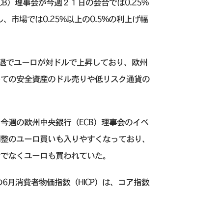
B）理事会が今週２１日の会合では0.25%
市場では0.25%以上の0.5%の利上げ幅
減退でユーロが対ドルで上昇しており、欧州
しての安全資産のドル売りや低リスク通貨の
今週の欧州中央銀行（ECB）理事会のイベ
調整のユーロ買いも入りやすくなっており、
けでなくユーロも買われていた。
6月消費者物価指数（HICP）は、コア指数