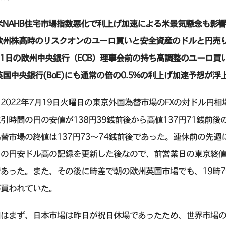
米NAHB住宅市場指数悪化で利上げ加速による米景気懸念も影響
欧州株高時のリスクオンのユーロ買いと安全資産のドルと円売
21日の欧州中央銀行（ECB）理事会前の持ち高調整のユーロ買
英国中央銀行(BoE)にも通常の倍の0.5%の利上げ加速予想が浮
2022年7月19日火曜日の東京外国為替市場のFXの対ドル円
引時間の円の安値が138円39銭前後から高値137円71銭前後
替市場の終値は137円73〜74銭前後であった。連休前の先週には
りの円安ドル高の記録を更新した後なので、前営業日の東京終値
あった。また、その後に時差で朝の欧州英国市場でも、19時7
が買われていた。
因はまず、日本市場は昨日が祝日休場であったため、世界市場