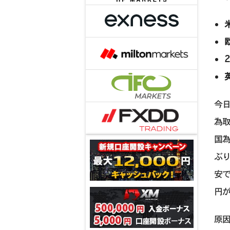
今日
為取
国為
ぶ
安で
円
原