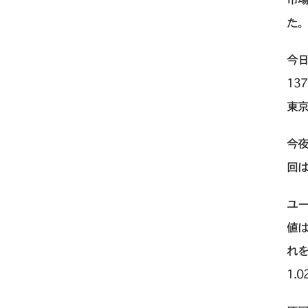
た
今日
13
東
今
回は
ユー
値は
れを
1.