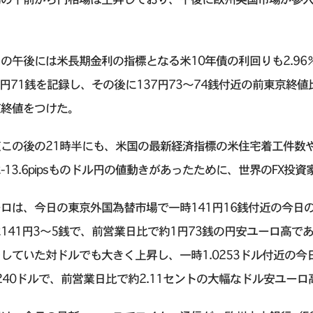
。
の午後には米長期金利の指標となる米10年債の利回りも2.9
7円71銭を記録し、その後に137円73〜74銭付近の前東京終
京終値をつけた。
夜この後の21時半にも、米国の最新経済指標の米住宅着工件数
-13.6pipsものドル円の値動きがあったために、世界のFX投
ロは、今日の東京外国為替市場で一時141円16銭付近の今日
141円3～5銭で、前営業日比で約1円73銭の円安ユーロ高
していた対ドルでも大きく上昇し、一時1.0253ドル付近の今日
0240ドルで、前営業日比で約2.11セントの大幅なドル安ユー