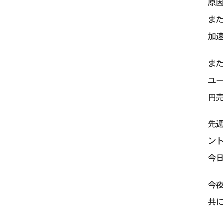
原因
また
加
ま
ユ
円
先
ン
今
今夜
共