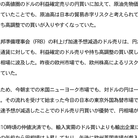
での高値圏のドルの利益確定売りの円買いに加えて、原油先物価
っていたことでも、原油高は日本の貿易赤字リスクと考えられ
持ち高調整での買いが入りやすくなっていた。
連邦準備理事会（FRB）の利上げ加速予想減退のドル売りは、
要通貨に対しても、利益確定のドル売りや持ち高調整の買い戻
円相場に波及した。昨夜の欧州市場でも、欧州株高によるリス
きていた。
ため、今朝までの米国ニューヨーク市場でも、対ドルの円は一時
た。その流れを受けて始まった今日の日本の東京外国為替市場で
加速予想が減退したことでのドル売り円買いが優勢で、円相場
朝10時頃の仲値決済でも、輸入実需のドル買いよりも輸出企業
場の午前から円相場は上昇しており、午後に欧州英国市場が参