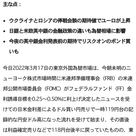
主な点：
ウクライナとロシアの停戦会談の期待値でユーロが上昇
日銀と米欧英中銀の金融政策の違いも為替相場に影響
今夜の英中銀金利発表前の期待でリスクオンのポンド買
いも
今日2022年3月17日の東京外国為替市場は、今朝未明のニ
ューヨーク株式市場時間に米連邦準備理事会（FRB）の米連
邦公開市場委員会（FOMC）がフェデラルファンド（FF）金
利誘導目標を0.25～0.50%に利上げ決定したニュースを受
けての日米金利差によるドル買い円売りで一時119円台の記
録的な円安ドル高になった流れを受けて始まり、その直後
は利益確定売りなどで118円台後半に戻っていたものの、東