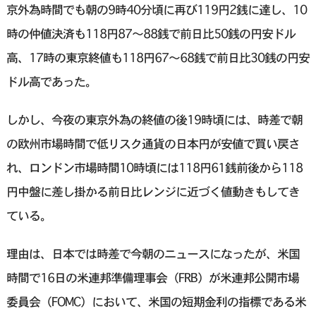
京外為時間でも朝の9時40分頃に再び119円2銭に達し、10
時の仲値決済も118円87～88銭で前日比50銭の円安ドル
高、17時の東京終値も118円67〜68銭で前日比30銭の円安
ドル高であった。
しかし、今夜の東京外為の終値の後19時頃には、時差で朝
の欧州市場時間で低リスク通貨の日本円が安値で買い戻さ
れ、ロンドン市場時間10時頃には118円61銭前後から118
円中盤に差し掛かる前日比レンジに近づく値動きもしてき
ている。
理由は、日本では時差で今朝のニュースになったが、米国
時間で16日の米連邦準備理事会（FRB）が米連邦公開市場
委員会（FOMC）において、米国の短期金利の指標である米