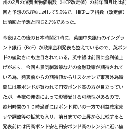
州の2月の消費者物価指数（HICP改定値）の前年同月比は前
回と予想の5.8%に対して5.9%で、HICPコア指数（改定値）
は前回と予想と同じ2.7%であった。
今夜はこの後の日本時間21時に、英国中央銀行のイングラ
ンド銀行（BoE）が政策金利発表も控えているので、英ポン
ドの値動きにも注目されている。英中銀は前回に金利値上
げがあり、今回も景気刺激策などの金融政策が期待されて
いる為、発表前からの期待値からリスクオンで東京外為時
間には英ポンドが買われて円安ポンド高の方が目立ってい
たが、今夜の発表によって影響受ける可能性があるので、
欧州時間の１０時過ぎにはポンド買いの一方で利益確定売
りや調整等の抵抗も入り、前日までの上昇から比較すると
発表前には円高ポンド安と円安ポンド高のレンジに近い値