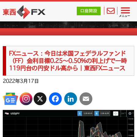
東西FX｜海外FX会社（ブローカー）の無料口座開設サポ
口座開設
FXニュース一覧
メニュー
FXニュース：今日は米国フェデラルファンド
（FF）金利目標0.25～0.50%の利上げで一時
119円台の円安ドル高から｜東西FXニュース
2022年3月17日
X
Facebook
LinkedIn
Email