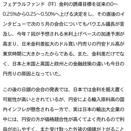
フェデラルファンド（FF）金利の誘導目標を従来の0～
0.25%から0.25～0.50%へ上げる決定をし、その直後のイ
ンタビューで次の５月の会合についてもパウエル議長が言
及し、今年７回が予想される米利上げペースの加速予測が
高まり、日米金利差拡大のドル買い円売りの円安ドル高が
東京時間に大きかったからである。また、金利差だけでな
く、日本と米国と英国と欧州との金融政策の違いも今日の
円売りの原因となっていた。
この後の日銀の会合の発表では、日本では金利を据え置く
可能性が高いとされているが、円安による輸入原料高の国
内インフレが懸念される一方で、実は日本の輸出大企業の
中には、円安の方が価格競合性が高くてよく売れるので利
益が出しやすく、また受け取った外貨の価値が上がること