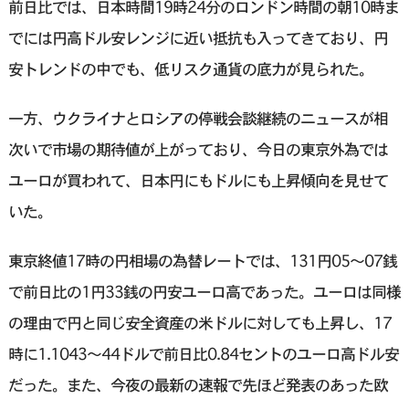
前日比では、日本時間19時24分のロンドン時間の朝10時ま
でには円高ドル安レンジに近い抵抗も入ってきており、円
安トレンドの中でも、低リスク通貨の底力が見られた。
一方、ウクライナとロシアの停戦会談継続のニュースが相
次いで市場の期待値が上がっており、今日の東京外為では
ユーロが買われて、日本円にもドルにも上昇傾向を見せて
いた。
東京終値17時の円相場の為替レートでは、131円05～07銭
で前日比の1円33銭の円安ユーロ高であった。ユーロは同様
の理由で円と同じ安全資産の米ドルに対しても上昇し、17
時に1.1043～44ドルで前日比0.84セントのユーロ高ドル安
だった。また、今夜の最新の速報で先ほど発表のあった欧