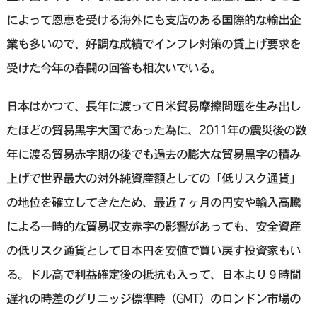
によって恩恵を受ける海外にも支店のある国際的な輸出企
業も多いので、好調な成績でインフレ対策の賃上げ要求を
受けた今年の春闘の回答も相次いでいる。
日本はかつて、長年に渡って日米貿易摩擦問題を生み出し
たほどの貿易黒字大国であった為に、2011年の震災後の数
年に渡る貿易赤字期の後でも過去の膨大な貿易黒字の積み
上げで世界最大の対外純資産額としての「低リスク通貨」
の地位を確立してきたため、最近７ヶ月の円安や輸入高騰
による一時的な貿易収支赤字の影響があっても、安全資産
の低リスク通貨として日本円を安値で買い戻す投資家もい
る。ドル高で利益確定後の抵抗も入って、日本より９時間
遅れの時差のグリニッジ標準時（GMT）のロンドン市場の