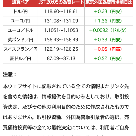
通貨ペア
JST 20:05の為替レート
東京外国為替市場前日比
ドル/円
118.60〜118.61
＋0.23（円安）
ユーロ/円
131.08〜131.09
＋1.36（円安）
ユーロ／ドル
1.1051〜1.1053
＋0.0092（ドル安）
英ポンド／円
156.43〜156.49
＋0.33（円安）
スイスフラン／円
126.19〜126.25
－0.05（円高）
豪ドル／円
87.09〜87.13
＋0.52（円安）
注意：
本ウェブサイトに記載されている全ての情報またリンク先
を含めた情報は、情報提供を目的のみとしており、取引投
資決定、及びその他の利用目的のために作成されたもので
はありません。取引投資種、外国為替取引業者の選択、売
買価格投資等の全ての最終決定については、利用者ご自身