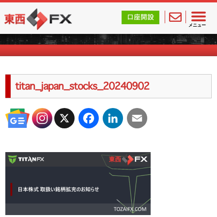
東西FX｜海外FX会社（ブローカー）の無料口座開設サポ
口座開設
海外FXのキャンペーン情報
メニュー
titan_japan_stocks_20240902
X
Facebook
LinkedIn
Email