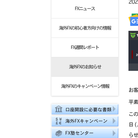
20
FXニュース
海外FXの初心者方向けの情報
FX週間レポート
海外FXのお知らせ
海外FXのキャンペーン情報
お
平素
口座開設に必要な書類
この
海外FXキャンペーン
日 
FX塾センター
ら