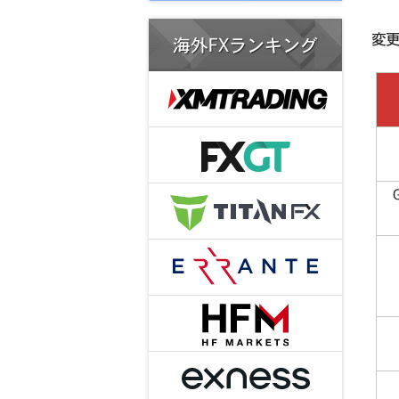
変
海外FXランキング
G