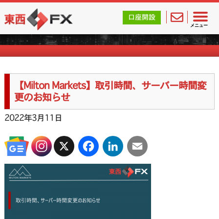
東西FX｜海外FX会社（ブローカー）の無料口座開設サポ
口座開設
海外FXのお知らせ
メニュー
【Milton Markets】取引時間、サーバー時間変
更のお知らせ
2022年3月11日
X
Facebook
LinkedIn
Email