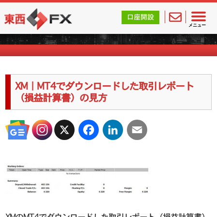
東西FX｜海外FX会社（ブローカー）の無料口座開設サポ
口座開設
海外FXのキャンペーン情報
メニュー
XM｜MT4でダウンロードした取引レポート
（損益計算書）の見方
X
Facebook
LinkedIn
Email
XMのMT4でダウンロードした取引レポート（損益計算書）