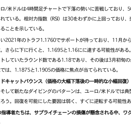
ロ/米ドルは4時間足チャートで下落の勢いに苦戦しており、50
れている。相対力指数（RSI）は30をわずかに上回っており
いることを示している。
い2021年のトラフ1.1760でサポートが待っており、11月か
。さらに下に行くと、1.1695と1.16にに達する可能性が
トしていたラウンド数である1.18であり、その後は3月初旬の
では、1.1875と1.1905の価格に焦点が当てられている。
ッドキャットバウンス（価格の大幅下落後の一時的な小幅回復
、そして新たなダイビングのパターンは、ユーロ/米ドルでは典
だろう。回復を可能にした要因は弱く、すぐに逆転する可能性
Uの指導者たちは、サプライチェーンの損傷が懸念される中、ワ
る