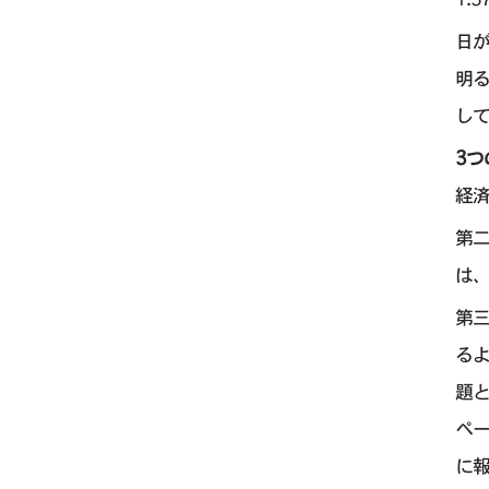
日
明
し
3つ
経
第
は
第
る
題と
ペ
に