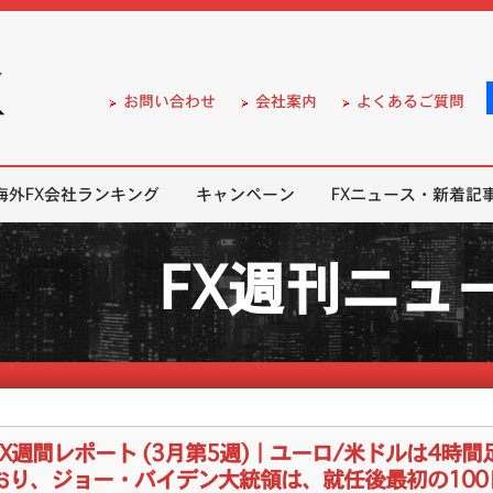
）の無料口座開設サポート
お問い合わせ
会社案内
よくあるご質問
海外FX会社ランキング
キャンペーン
FXニュース・新着記
FX週刊ニュ
FX週間レポート (3月第5週)｜ユーロ/米ドルは4
おり、ジョー・バイデン大統領は、就任後最初の100