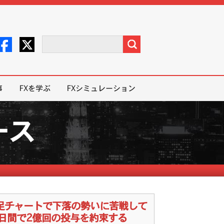
事
FXを学ぶ
FXシミュレーション
ース
時間足チャートで下落の勢いに苦戦して
日間で2億回の投与を約束する