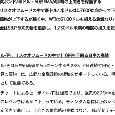
• 英ポンド/米ドル：50日SMAが即時の上向きを保護する
• リスクオフムードの中で豪ドル/ 米ドルは0.7600に向かっ
• 価格が上下するが続く中、WTIは61.00ドルを超える急激な
• 金はS＆P 500先物を追跡し、1,750ドル未満の軽度の損失を
ル/円：リスクオフムードの中で110円を下回る日中の高値
ドル/円は日中の高値からUターンするものの、4日連続で円安
意見の要約」は、広範な金融政策の緩和をサポートしている。
然として重要である。
チャートによると、米ドル/円は強気であり、強気の20 SM
のレベルをはるかに下回っている。モメンタム指標は正のレベ
測定値内で進行し、上向きの倦怠感の兆候はない。4時間足チャ