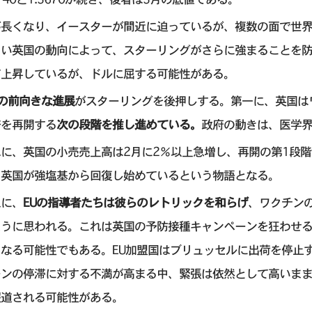
が長くなり、イースターが間近に迫っているが、複数の面で世
るい英国の動向によって、スターリングがさらに強まることを
て上昇しているが、ドルに屈する可能性がある。
の前向きな進展
がスターリングを後押しする。第一に、英国は
済を再開する
次の段階を推し進めている。
政府の動きは、医学
二に、英国の小売売上高は2月に2％以上急増し、再開の第1段
、英国が強塩基から回復し始めているという物語となる。
三に、
EUの指導者たちは彼らのレトリックを和らげ
、ワクチン
ように思われる。これは英国の予防接種キャンペーンを狂わせ
なる可能性でもある。EU加盟国はブリュッセルに出荷を停止
ーンの停滞に対する不満が高まる中、緊張は依然として高いま
報道される可能性がある。