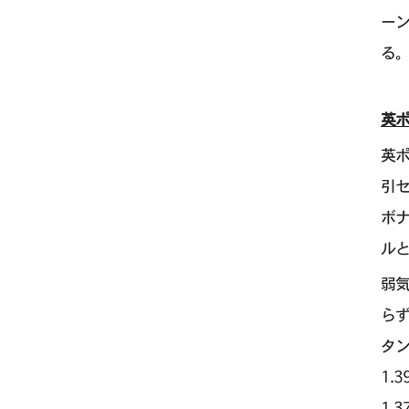
ー
る
英ポ
英
引セ
ボ
ル
弱
らず
タン
1.
1.