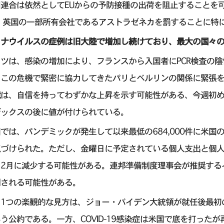
州連合は依然としてEUからの予防接種の出荷を阻止することを
る 英国の一部所有会社であるアストラゼネカを罰することに特
ロナウイルスの症例は旧大陸で増加し続けており、最大の国々
イツは、感染の増加により、フランスから入国者にPCR検査の
、この危機で緊密に協力してきたパリとベルリンの関係に緊張
境
は、自信を持ってわずかな上昇を示す可能性がある、今週初
デックスの後に値が付けられている。
では、パンデミックが発生して以来最低の684,000件に米
気づけられた。ただし、金曜日に予定されている個人支出と個人
2月に減少する可能性がある。連邦準備制度理事会が推奨する
制される可能性がある。
1つの楽観的な見方は、ジョー・バイデン大統領が就任後最初の
う公約である。一方、COVID-19感染症は米国で底を打った