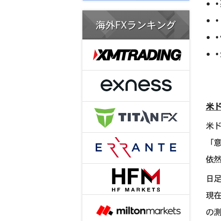
海外FXランキング
米ド
米
「
依
日足
現在
の