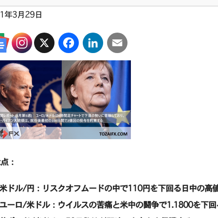
21年3月29日
X
Facebook
LinkedIn
Email
な点：
• 米ドル/円：リスクオフムードの中で110円を下回る日中の高
• ユーロ/米ドル：ウイルスの苦痛と米中の闘争で1.1800を下回