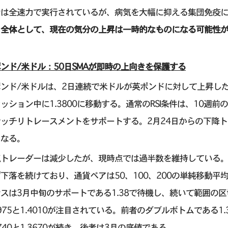
ンは全速力で実行されているが、病気を大幅に抑える集団免疫
。
全体として、現在の気分の上昇は一時的なものになる可能性
ンド/米ドル：50日SMAが即時の上向きを保護する
ポンド/米ドルは、2日連続で米ドルが英ポンドに対して上昇し
ッション中に1.3800に移動する。通常のRSI条件は、10週
ナッチリトレースメントをサポートする。2月24日からの下降
となる。
気トレーダーは減少したが、現時点では過半数を維持している。
下落を続けており、通貨ペアは50、100、200の単純移動
スは3月中旬のサポートである1.38で待機し、続いて範囲の区
3975と1.4010が注目されている。前者のダブルボトムである
3740と1.3670が続き、後者は3月の底値である。