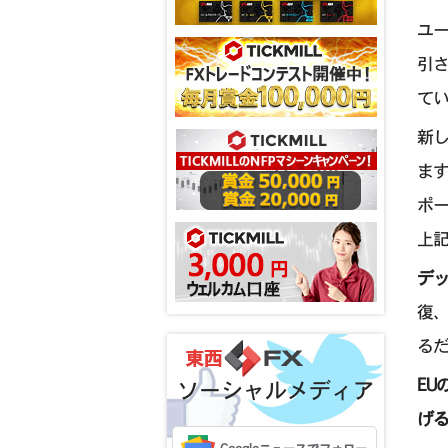
ユー
引さ
て
新し
ます
ポー
上記
デ
復
る
E
ソーシャルメディア
げ