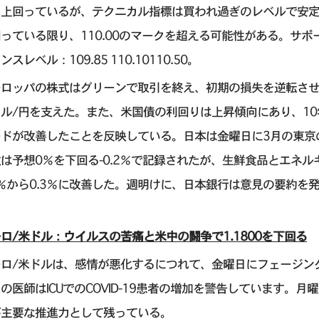
上回っているが、テクニカル指標は買われ過ぎのレベルで安定し
っている限り、110.00のマークを超える可能性がある。サポートレベル
ンスレベル：109.85 110.10110.50。
ーロッパの株式はグリーンで取引を終え、初期の損失を逆転さ
ル/円を支えた。また、米国債の利回りは上昇傾向にあり、10
ードが改善したことを反映している。日本は金曜日に3月の東京
は予想0％を下回る-0.2％で記録されたが、生鮮食品とエネ
2％から0.3％に改善した。週明けに、日本銀行は意見の要約を
ロ/米ドル：ウイルスの苦痛と米中の闘争で1.1800を下回る
ーロ/米ドルは、感情が悪化するにつれて、金曜日にフェージン
の医師はICUでのCOVID-19患者の増加を警告しています。
が主要な推進力として残っている。