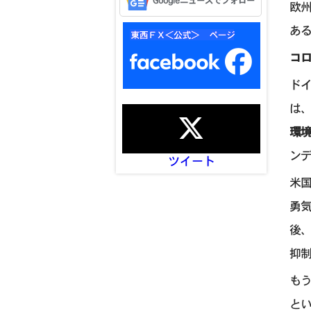
Googleニュースでフォロー
欧
あ
コ
ド
は
環
ン
ツイート
米国
勇
後、
抑
もう
とい