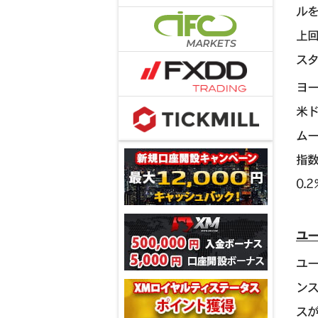
ルを
上回
スタ
ヨ
米ド
ム
指数
0.
ユー
ユ
ンス
ス