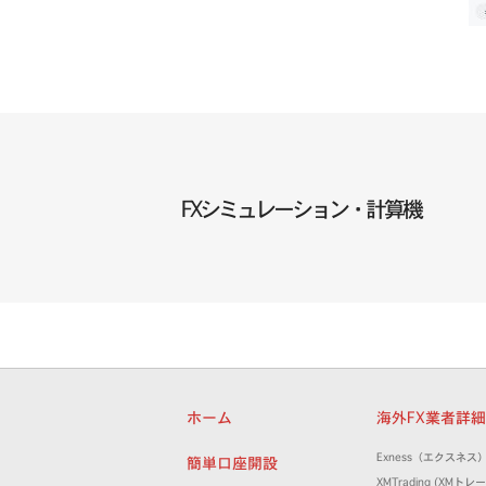
FXシミュレーション・計算機
ホーム
海外FX業者詳
Exness（エクスネス
簡単口座開設
XMTrading (XM