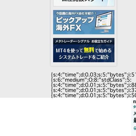
{s:4:"time";d:0.03;s:5:"bytes";i:5
{s:6:"medium";O:8:"stdClass":5:
{s:4:"time";d:0.01;s:5:"bytes";i:
{s:4:"time";d:0.01;s:5:"bytes";i:
{s:4:"time";d:0.01;s:5:"bytes";i: