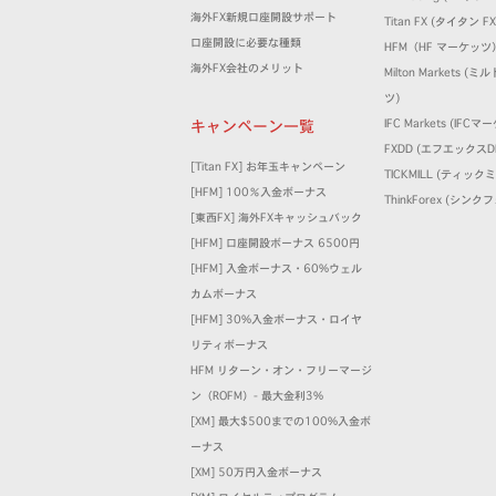
海外FX新規口座開設サポート
Titan FX (タイタン FX
口座開設に必要な種類
HFM（HF マーケッツ
海外FX会社のメリット
Milton Markets 
ツ)
キャンペーン一覧
IFC Markets (IFC
FXDD (エフエックスD
[Titan FX] お年玉キャンペーン
TICKMILL (ティック
[HFM] 100％入金ボーナス
ThinkForex (シン
[東西FX] 海外FXキャッシュバック
[HFM] 口座開設ボーナス 6500円
[HFM] 入金ボーナス・60%ウェル
カムボーナス
[HFM] 30%入金ボーナス・ロイヤ
リティボーナス
HFM リターン・オン・フリーマージ
ン（ROFM）- 最大金利3%
[XM] 最大$500までの100%入金ボ
ーナス
[XM] 50万円入金ボーナス