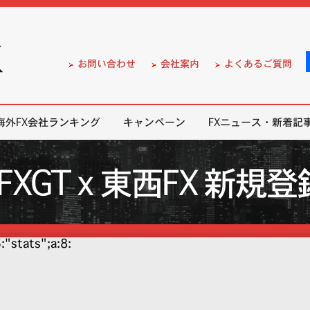
）の無料口座開設サポート
お問い合わせ
会社案内
よくあるご質問
海外FX会社ランキング
キャンペーン
FXニュース・新着記
FXGT x 東西FX 新
5:"stats";a:8: