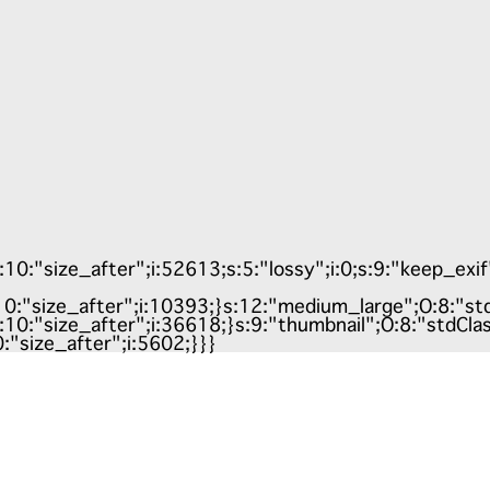
0:"size_after";i:52613;s:5:"lossy";i:0;s:9:"keep_exif";
:10:"size_after";i:10393;}s:12:"medium_large";O:8:"st
:10:"size_after";i:36618;}s:9:"thumbnail";O:8:"stdClas
:"size_after";i:5602;}}}