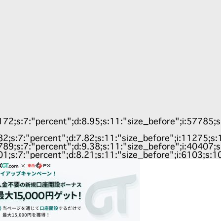
172;s:7:"percent";d:8.95;s:11:"size_before";i:57785;s:1
882;s:7:"percent";d:7.82;s:11:"size_before";i:11275;s
3789;s:7:"percent";d:9.38;s:11:"size_before";i:40407;s
501;s:7:"percent";d:8.21;s:11:"size_before";i:6103;s:10