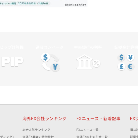
ピップ計算機
通貨コンバータ
中央銀行の利率
証拠金計算
細
海外FX会社ランキング
FXニュース・新着記事
FX
）
総合人気ランキング
FXニュース一覧
損益
トレーディング)
海外FX業者の特徴比較
海外FXのお知らせ一覧
証拠