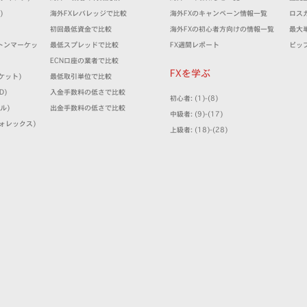
)
海外FXレバレッジで比較
海外FXのキャンペーン情報一覧
ロス
）
初回最低資金で比較
海外FXの初心者方向けの情報一覧
最大
(ミルトンマーケッ
最低スプレッドで比較
FX週間レポート
ピッ
ECN口座の業者で比較
FXを学ぶ
マーケット)
最低取引単位で比較
D)
入金手数料の低さで比較
初心者: (1)-(8)
ミル)
出金手数料の低さで比較
中級者: (9)-(17)
クフォレックス)
上級者: (18)-(28)