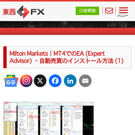
東西FX｜海外FX会社（ブローカー）の無料口座開設サポ
口座開設
海外FXのキャンペーン情報
メニュー
Milton Markets｜MT4でのEA (Expert
Advisor) ・自動売買のインストール方法 (1)
X
Facebook
LinkedIn
Email