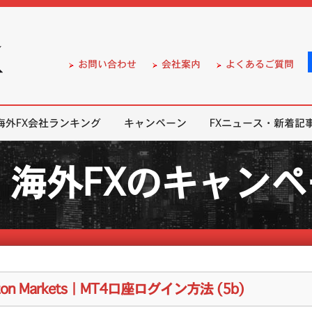
）の無料口座開設サポート
お問い合わせ
会社案内
よくあるご質問
海外FX会社ランキング
キャンペーン
FXニュース・新着記
海外FXのキャン
lton Markets｜MT4口座ログイン方法 (5b)