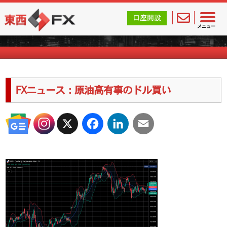
東西FX｜海外FX会社（ブローカー）の無料口座開設サポ
口座開設
海外FXのキャンペーン情報
メニュー
FXニュース：原油高有事のドル買い
X
Facebook
LinkedIn
Email