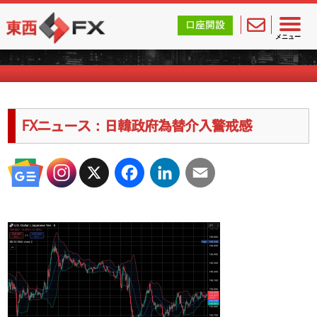
東西FX｜海外FX会社（ブローカー）の無料口座開設サポ
口座開設
海外FXのキャンペーン情報
メニュー
FXニュース：日韓政府為替介入警戒感
X
Facebook
LinkedIn
Email