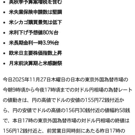
英秋季予算案増税を含む
米失業保険申請数は堅調
米シカゴ購買景気は低下
米利下げ予想値80％台
米長期金利一時3.9%台
欧米日主要株価指数上昇
月末前決算期と米感謝祭
今日2025年11月27日木曜日の日本の東京外国為替市場の
今朝9時頃から今夜17時頃までの対ドル円相場の為替レート
の値動きは、円の高値でドルの安値の155円72銭付近か
ら、円の安値でドルの高値の156円30銭付近の値幅約58銭
で、本日17時の東京外国為替市場の対ドル円相場の終値は
156円12銭付近と、前営業日同時刻にあたる昨日17時の