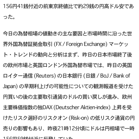
156円41銭付近の前東京終値比で約29銭の円高ドル安であ
った。
今日の為替相場の値動きの主な要因と市場時間に沿った世
界外国為替証拠金取引 (FX / Foreign Exchange) マーケッ
ト・トレンドの動向と分析はまず、昨日の日本市場終了後
の欧州市場と英国ロンドン外国為替市場では、昨日の英国
ロイター通信 (Reuters) の日本銀行 (日銀 / BoJ / Bank of
Japan) の早期利上げの可能性についての観測報道を受けた
円買いの後の主要取引通貨のドルの買い戻しが進み、欧州
主要株価指数の独DAX (Deutscher Aktien-index) 上昇を受
けたリスク選好のリスクオン (Risk-on) の低リスク通貨の円
売りの影響もあり、昨夜21時12分頃にドルは円相場で一時
156円59銭付近に反発していた。