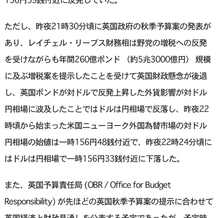
ただし、昨夜21時30分頃に英国政府の秋季予算案の発表が
あり、レイチェル・リーブス財務相は野党の増税への反発
を受けながらも年間260億ポンド （約5兆3000億円） 規模
に及ぶ増税案を提示したことを受けて英国財政懸念が後退
し、英国ポンドが対ドルで反発上昇した外貨影響が対ドル
円相場に波及したことではドルは円相場で反落し、昨夜22
時頃から始まった米国ニューヨーク外国為替市場の対ドル
円相場の始値は一時156円48銭付近で、昨夜22時24分頃に
はドルは円相場で一時156円33銭付近に下落した。
また、英国予算責任局 (OBR / Office for Budget
Responsibility) が先ほどの英国秋季予算案の提示に合わせて
英国経済と財政見通しを公表する予定であったが、予定時