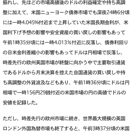
振れし、先ほどの市場高値後のドルの利益確定や持ち高調
整に加えて、米国ニューヨーク債券市場でも深夜24時6分頃
には一時4.045%付近まで上昇していた米国長期金利が、米
国利下げ予想の影響や安全資産の買い戻しの影響もあって
午前1時35分頃には一時4.013％付近に反落し、債券利回り
の日米金利差縮小の影響もあってドルは円相場で反落し、
時差先行の欧州英国市場が終盤に向かう中で主要取引通貨
であるドルから月末決算を控えた自国通貨の買い戻しや持
ち高調整の外貨波及などもあり、午前1時36分頃にドルは円
相場で一時156円29銭付近の米国市場の円の高値でドルの
安値を記録した。
ただし、時差先行の欧州市場に続き、世界最大規模の英国
ロンドン外国為替市場も終了すると、午前3時37分頃の米国