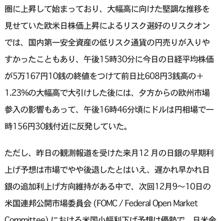
圏に上昇して始まっており、大幅高に向けた堅調な推移を
見せていた欧米日株価上昇によるリスク選好のリスクオン
では、国内第一安全資産の低リスク通貨の円売りが入りや
すかったこともあり、午後15時30分に今日の日経平均株価
が5万167円10銭の終値をつけて前日比608円3銭高の＋
1.23%の大幅高で大引けした後には、夕方からの欧州市場
参入の影響もあって、午後16時46分頃にドルは円相場で一
時156円30銭付近に反発していた。
ただし、昨日の観測報道を受けた来月12 月の日銀の早期利
上げ予想は市場でやや後退したとはいえ、遅かれ早かれ日
銀の追加利上げ方向維持がある中で、次回12月9〜10日の
米国連邦公開市場委員会 (FOMC / Federal Open Market
Committee) における米国小幅利下げ予想は優勢で、日米金