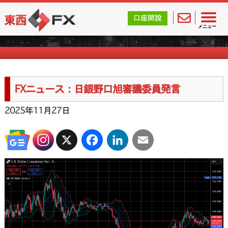
東西FX｜海外FX会社（ブローカー）の無料口座開設サポ
口座開設
FXニュース一覧
メニュー
FXニュース：日銀野口旭審議委員発言
2025年11月27日
X
Facebook
LinkedIn
Email