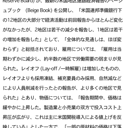
Reserve Board) が、最新の米国地区連銀経済報告のベージ
ュブック (Beige Book) を公開し、「米国連邦準備銀行下
の12地区の大部分で経済活動は前回報告からほとんど変化
がなかったが、2地区は若干の減少を報告し、1地区は若干
の増加を報告した」として、「全体的な見通しは、ほぼ変
わらず」と総括されており、雇用については、「雇用は当
期わずかに減少し、約半数の地区で労働需要の弱まりが見
られた。レイオフ (Lay-off /一時解雇) は増加したものの、
レイオフよりも採用凍結、補充要員のみ採用、自然減など
により人員削減を行ったとの報告が、より多くの地区で見
られた」とあり、物価については、「報告期間中、価格は
緩やかに上昇した。製造業と小売業の双方で投入コスト上
昇圧が広がり、これは主に米国関税導入による値上げを反
映している」とした一方で、「一部の原材料の価格は下落