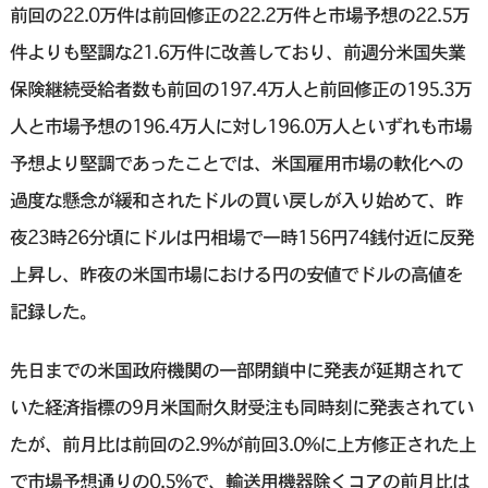
前回の22.0万件は前回修正の22.2万件と市場予想の22.5万
件よりも堅調な21.6万件に改善しており、前週分米国失業
保険継続受給者数も前回の197.4万人と前回修正の195.3万
人と市場予想の196.4万人に対し196.0万人といずれも市場
予想より堅調であったことでは、米国雇用市場の軟化への
過度な懸念が緩和されたドルの買い戻しが入り始めて、昨
夜23時26分頃にドルは円相場で一時156円74銭付近に反発
上昇し、昨夜の米国市場における円の安値でドルの高値を
記録した。
先日までの米国政府機関の一部閉鎖中に発表が延期されて
いた経済指標の9月米国耐久財受注も同時刻に発表されてい
たが、前月比は前回の2.9%が前回3.0%に上方修正された上
で市場予想通りの0.5%で、輸送用機器除くコアの前月比は