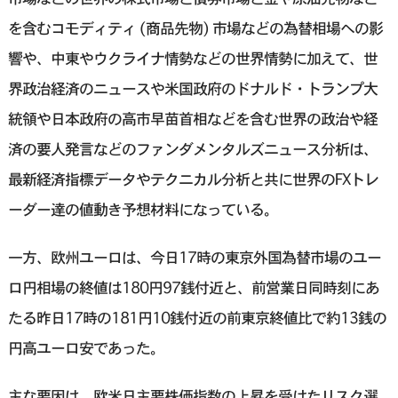
を含むコモディティ (商品先物) 市場などの為替相場への影
響や、中東やウクライナ情勢などの世界情勢に加えて、世
界政治経済のニュースや米国政府のドナルド・トランプ大
統領や日本政府の高市早苗首相などを含む世界の政治や経
済の要人発言などのファンダメンタルズニュース分析は、
最新経済指標データやテクニカル分析と共に世界のFXトレ
ーダー達の値動き予想材料になっている。
一方、欧州ユーロは、今日17時の東京外国為替市場のユー
ロ円相場の終値は180円97銭付近と、前営業日同時刻にあ
たる昨日17時の181円10銭付近の前東京終値比で約13銭の
円高ユーロ安であった。
主な要因は、欧米日主要株価指数の上昇を受けたリスク選