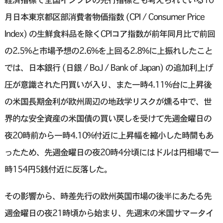
月日本東京都区部消費者物価指数 (CPI / Consumer Price
Index) の生鮮食料品を除くCPIコア指数が前年同月比で前回
の2.5%と市場予想の2.6%を上回る2.8%に上振れしたこと
では、日本銀行 (日銀 / BoJ / Bank of Japan) の追加利上げ
圧が意識された円買いが入り、また一時4.11%台に上昇後
の米国長期金利が欧州周辺の地政学リスクが燻る中で、世
界的な安全資産の米国債の買い戻しを受けて先週金曜日の
夜20時前から一時4.10%付近に上昇幅を縮小した時間もあ
ったため、先週金曜日の夜20時4分頃にはドルは円相場で一
時154円5銭付近に反落した。
その影響から、時差先行の欧州英国市場の後半にあたる先
週金曜日の夜21時頃から始まり、先週末の米国サマータイ