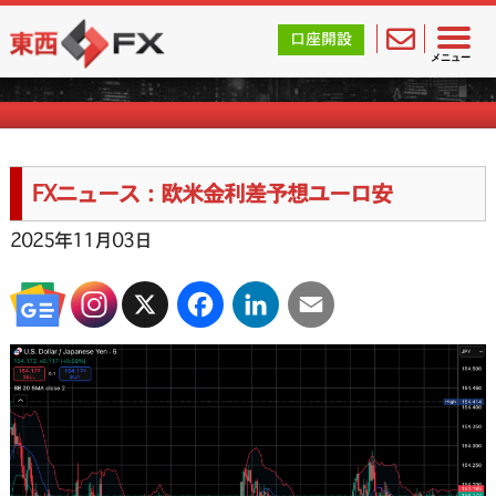
東西FX｜海外FX会社（ブローカー）の無料口座開設サポ
口座開設
FXニュース一覧
メニュー
FXニュース：欧米金利差予想ユーロ安
2025年11月03日
X
Facebook
LinkedIn
Email