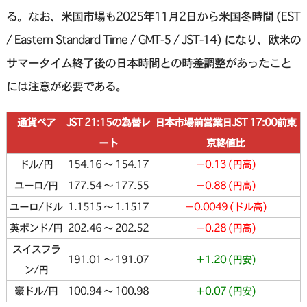
る。なお、米国市場も2025年11月2日から米国冬時間 (EST
/ Eastern Standard Time / GMT-5 / JST-14) になり、欧米の
サマータイム終了後の日本時間との時差調整があったこと
には注意が必要である。
通貨ペア
JST 21:15の為替レ
日本市場前営業日JST 17:00前東
ート
京終値比
ドル/円
154.16 〜 154.17
−0.13 (円高)
ユーロ/円
177.54 〜 177.55
−0.88 (円高)
ユーロ/ドル
1.1515 〜 1.1517
−0.0049 (ドル高)
英ポンド/円
202.46 〜 202.52
−0.28 (円高)
スイスフラ
191.01 〜 191.07
＋1.20 (円安)
ン/円
豪ドル/円
100.94 〜 100.98
＋0.07 (円安)