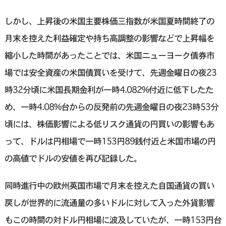
しかし、上昇後の米国主要株価三指数が米国夏時間終了の
月末を控えた利益確定や持ち高調整の影響などで上昇幅を
縮小した時間があったことでは、米国ニューヨーク債券市
場では安全資産の米国債買いを受けて、先週金曜日の夜23
時32分頃に米国長期金利が一時4.082%付近に低下したた
め、一時4.08%台からの反発前の先週金曜日の夜23時53分
頃には、株価影響による低リスク通貨の円買いの影響もあ
って、ドルは円相場で一時153円89銭付近と米国市場の円
の高値でドルの安値を再び記録した。
同時進行中の欧州英国市場で月末を控えた自国通貨の買い
戻しが世界的に流通量の多いドルに対して入った外貨影響
もこの時間の対ドル円相場に波及していたが、一時153円台