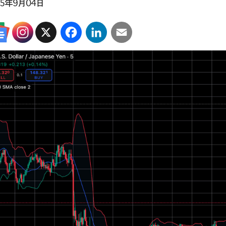
25年9月04日
X
Facebook
LinkedIn
Email