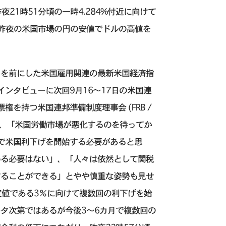
夜21時51分頃の一時4.284%付近に向けて
、昨夜の米国市場の円の安値でドルの高値を
トを前にした米国雇用関連の最新米国経済指
インタビューに次回9月16〜17日の米国連
ee) の投票権を持つ米国連邦準備制度理事会 (FRB /
事が出演し、「米国労働市場が悪化するのを待ってか
Cで米国利下げを開始する必要があると思
める必要はない」、「人々は依然として関税
することができる」とやや慎重な姿勢も見せ
推定値である3％に向けて複数回の利下げを始
タ次第ではあるが今後3〜6カ月で複数回の