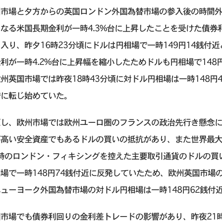
州市場と夕方からの英国ロンドン外国為替市場の参入後の時間外
なる米国長期金利が一時4.3%台に上昇したことを受けた債
入り、昨夕16時23分頃にドルは円相場で一時149円14銭付
利が一時4.2%台に上昇幅を縮小したためドルも円相場で148
州英国市場では昨夜18時43分頃に対ドル円相場は一時148円
安に転じ始めていた。
だし、欧州市場では欧州ユーロ圏のフランスの政治先行き懸念
が高い安全資産でもあるドルの買いの抵抗があり、また世界最
 時のロンドン・フィキシングを控えた主要取引通貨のドルの買
場で一時148円74銭付近に反発していたため、欧州英国市場
ューヨーク外国為替市場の対ドル円相場は一時148円62銭付
市場でも債券利回りの金利差トレードの影響があり、昨夜21時1