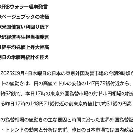
米FRBウォラー理事発言
米ベージュブックの物価
欧米国債買い利回り低下
赤沢経済再生担当相発言
日経平均株価上昇大幅高
明日の米雇用統計を控え
2025年9月4日木曜日の日本の東京外国為替市場の今朝9時頃
トの値動きは、円の高値でドルの安値の147円79銭付近から、
約62銭で、本日17時の東京外国為替市場の対ドル円相場の終値
る昨日17時の148円71銭付近の前東京終値比で約31銭の円
の為替相場の値動きの主な要因と時間に沿った世界外国為替証拠金取引 (FX
ト・トレンドの動向と分析はまず、昨日の日本市場では国内政