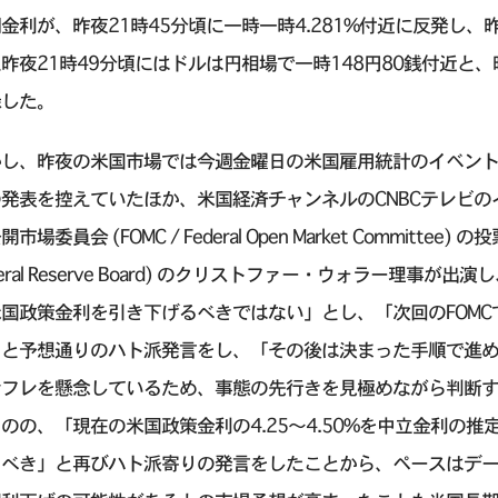
金利が、昨夜21時45分頃に一時一時4.281%付近に反発し、昨
昨夜21時49分頃にはドルは円相場で一時148円80銭付近と
録した。
かし、昨夜の米国市場では今週金曜日の米国雇用統計のイベン
発表を控えていたほか、米国経済チャンネルのCNBCテレビの
開市場委員会 (FOMC / Federal Open Market Committ
deral Reserve Board) のクリストファー・ウォラー理
米国政策金利を引き下げるべきではない」とし、「次回のFOM
」と予想通りのハト派発言をし、「その後は決まった手順で進
ンフレを懸念しているため、事態の先行きを見極めながら判断
のの、「現在の米国政策金利の4.25〜4.50%を中立金利の
るべき」と再びハト派寄りの発言をしたことから、ペースはデー