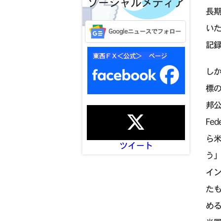
ソーシャルメディア
長期
いた
Googleニュースでフォロー
記
し
標の
邦公
Fe
ら
ツイート
う
イ
たも
め