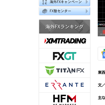
海外FXキャンペーン
FX塾センター
海外FXランキング
東西
文／
主