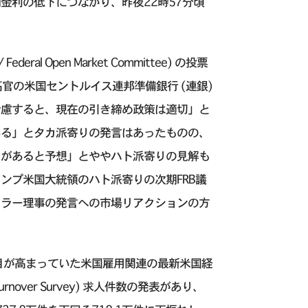
金利の低下につながり、昨夜22時57分頃
l Open Market Committee) の投票
ard) 高官の米国セントルイス連邦準備銀行 (連銀)
考慮すると、現在の引き締め政策は適切」と
ある」とタカ派寄りの発言はあったものの、
クがあると予想」とややハト派寄りの見解も
ンプ米国大統領のハト派寄りの次期FRB議
ォラー理事の発言への市場リアクションの方
目が高まっていた米国雇用関連の最新米国経
 Turnover Survey) 求人件数の発表があり、