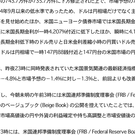
の743.7万件が735.7万件に下方修正された上で、市場予想の7
24年9月以来の低水準であったため、ドルは円相場だけでなく
落を見せ始めたほか、米国ニューヨーク債券市場では米国長期金
に米国長期金利が一時4.207%付近に低下したほか、瞬時に4
国長期金利低下時のドル売りと日米金利差縮小時の円買いドル売
ドルは円相場で一時147円88銭付近と147円台の米国市場
お、昨夜23時に同時発表されていた米国景気関連の最新経済指
−4.8%と市場予想の−1.4%に対し−1.3%と、前回より
し、今朝未明の午前3時には米国連邦準備制度理事会 (FRB / Federa
のベージュブック (Beige Book) の公開を控えていたこ
で市場高値後の円や外貨の利益確定や持ち高調整と市場安値後
3時には、米国連邦準備制度理事会 (FRB / Federal Reserve