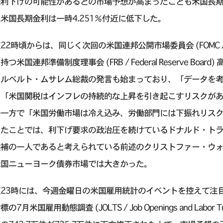
国利下げの可能性があるとの市場予想が高まったことも米国長期
米国長期金利は一時4.251％付近に低下した。
22時頃からは、同じく次回の米国連邦公開市場委員会 (FOMC / Federa
持つ米国連邦準備制度理事会 (FRB / Federal Reserve Bo
アルベルト・ムサレム総裁の発言も始まっており、「データを
、「米国関税はインフレの持続的な上昇を引き起こすリスクが
の一方で「米国労働市場は冷え込み、労働部門には下振れリス
ったことでは、利下げ要求の政治圧を続けているドナルド・トラ
候補の一人であると考えられている前述のクリストファー・ウ
米国ニューヨーク債券市場では大きかった。
夜23時には、今週金曜日の米国雇用統計のイベントを控えて注
の7月米国雇用動態調査 (JOLTS / Job Openings and Labor