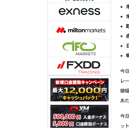
今日
レー
値幅
あた
今日
ッ