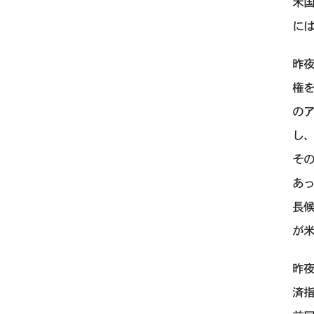
米
には
昨夜
権を
の
し
そ
あ
長
が
昨
済指標