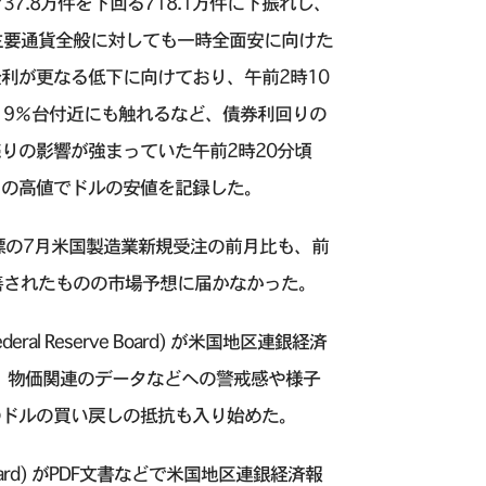
37.8万件を下回る718.1万件に下振れし、
主要通貨全般に対しても一時全面安に向けた
利が更なる低下に向けており、午前2時10
.19％台付近にも触れるなど、債券利回りの
りの影響が強まっていた午前2時20分頃
の円の高値でドルの安値を記録した。
標の7月米国製造業新規受注の前月比も、前
も改善されたものの市場予想に届かなかった。
l Reserve Board) が米国地区連銀経済
とでは、物価関連のデータなどへの警戒感や様子
のドルの買い戻しの抵抗も入り始めた。
 Board) がPDF文書などで米国地区連銀経済報