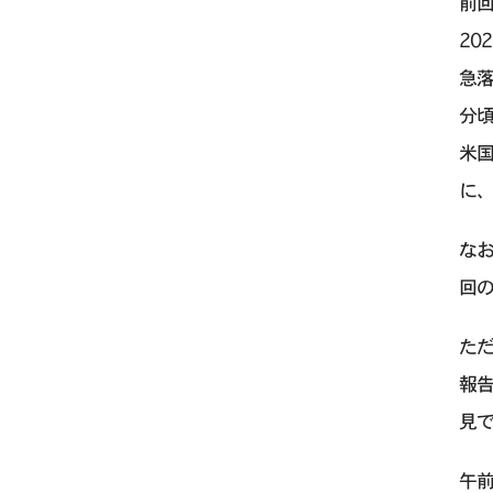
前回
20
急
分頃
米
に、
な
回の
ただ
報告
見
午前