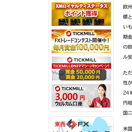
欧
標と
いも
期金
の欧
ル
た
性
24
円相
国ニ
米国