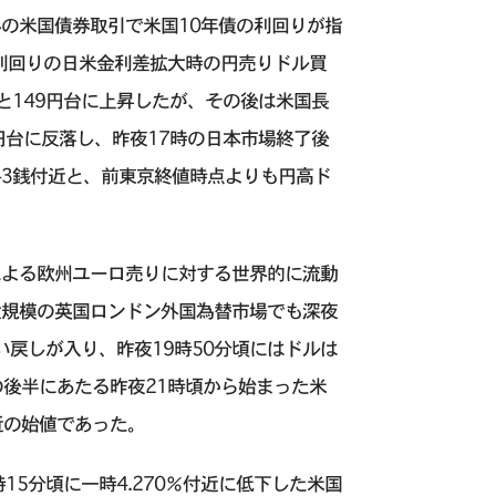
の米国債券取引で米国10年債の利回りが指
券利回りの日米金利差拡大時の円売りドル買
近と149円台に上昇したが、その後は米国長
円台に反落し、昨夜17時の日本市場終了後
43銭付近と、前東京終値時点よりも円高ド
による欧州ユーロ売りに対する世界的に流動
大規模の英国ロンドン外国為替市場でも深夜
い戻しが入り、昨夜19時50分頃にはドルは
の後半にあたる昨夜21時頃から始まった米
近の始値であった。
5分頃に一時4.270％付近に低下した米国