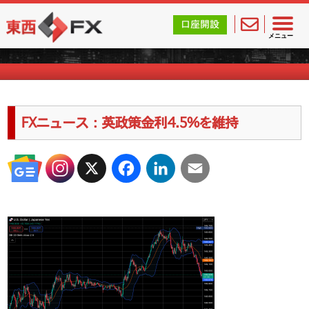
東西FX｜海外FX会社（ブローカー）の無料口座開設サポ
口座開設
海外FXのキャンペーン情報
メニュー
FXニュース：英政策金利4.5%を維持
X
Facebook
LinkedIn
Email