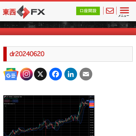
東西FX｜海外FX会社（ブローカー）の無料口座開設サポ
口座開設
海外FXのキャンペーン情報
メニュー
dr20240620
X
Facebook
LinkedIn
Email