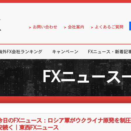
）の無料口座開設サポート
お問い合わせ
会社案内
よくあるご質問
海外FX会社ランキング
キャンペーン
FXニュース・新着記
FXニュース
今日のFXニュース：ロシア軍がウクライナ原発を制
安続く｜東西FXニュース