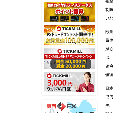
砲
制
い
欧
員
が
は
き
値後
日
で
や、