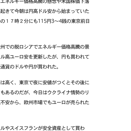
にエネルギー価格高騰の懸念や米国株価下落
が起きて今朝は円高ドル安から始まっていた
１７時２分にも115円3〜4銭の東京前日
欧州での脱ロシアでエネルギー価格高騰の景
ドル高ユーロ安を更新したが、円も買われて
全通貨のドルや円が買われた。
要は高く、東京で夜に安値がつくとその後に
ともあるのだが、今日はウクライナ情勢のリ
気不安から、欧州市場でもユーロが売られた
ドルやスイスフランが安全資産として買わ