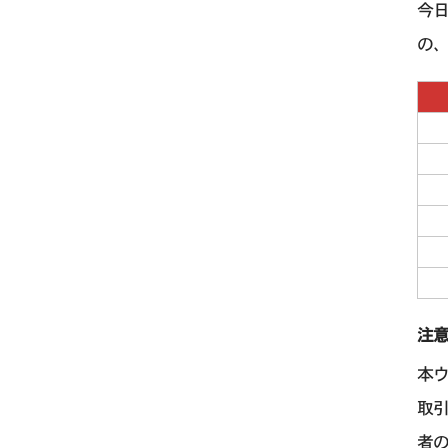
今日
の
注
本
取
者