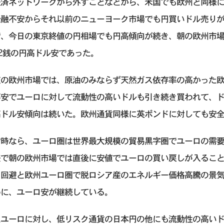
決済ネットワークから外すことなどから、米国でも欧州と同様
金融不安からそれ以前のニューヨーク市場でも円買いドル売り
、今日の東京終値の円相場でも円高傾向が続き、朝の欧州市場の
2銭の円高ドル安であった。
夜の欧州市場では、原油のみならず天然ガス依存率の高かった
不安でユーロに対して流動性の高いドルも引き続き買われて、
高ドル安傾向は続いた。欧州通貨同様に英ポンドに対しても安
常時なら、ユーロ圏は世界最大規模の貿易黒字圏でユーロの需
差で朝の欧州市場では直後に安値でユーロの買い戻しが入るこ
ク回避と欧州ユーロ圏で脱ロシア産のエネルギー価格高騰の景
めに、ユーロ安が継続している。
たユーロに対し、低リスク通貨の日本円の他にも流動性の高い