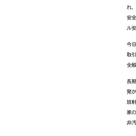
れ
安
ル
今
取
全
長
発
放
家
非