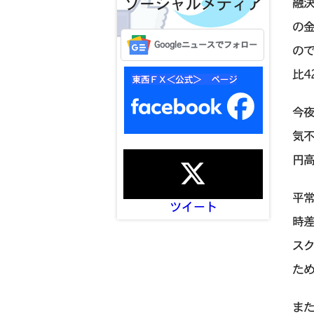
ソーシャルメディア
融
の
Googleニュースでフォロー
ので
比4
今
気
円
平
ツイート
時
ス
た
ま