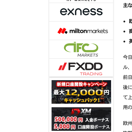
主
今日
ル、
前日
後
て
用
欧州