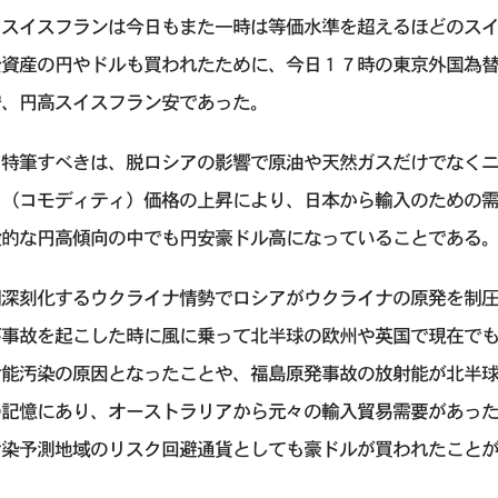
、スイスフランは今日もまた一時は等価水準を超えるほどのス
全資産の円やドルも買われたために、今日１７時の東京外国為
安、円高スイスフラン安であった。
日特筆すべきは、脱ロシアの影響で原油や天然ガスだけでなく
引（コモディティ）価格の上昇により、日本から輸入のための
般的な円高傾向の中でも円安豪ドル高になっていることである
期深刻化するウクライナ情勢でロシアがウクライナの原発を制
が事故を起こした時に風に乗って北半球の欧州や英国で現在で
射能汚染の原因となったことや、福島原発事故の放射能が北半
の記憶にあり、オーストラリアから元々の輸入貿易需要があっ
汚染予測地域のリスク回避通貨としても豪ドルが買われたこと