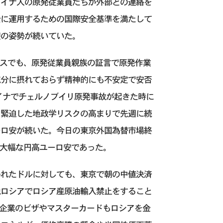
ライナ人の原発従業員たちが外部との連絡を
全に運用するための国際安全基準を満たして
避の姿勢が続いていた。
ースでも、原発従業員親族の証言で原発作業
充分に摂れておらず精神的にも不安定で安否
イナでチェルノブイリ原発事故が起きた時に
、緊迫した地政学リスクの高まりで先週に続
ーロ安が続いた。今日の東京外国為替市場終
円の大幅な円高ユーロ安であった。
われたドルに対しても、東京で朝の中値決済
脱ロシアでロシア産原油輸入禁止をすること
米企業のビザやマスターカードもロシアを金