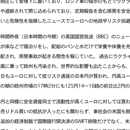
撃制圧して管理下に置いており、ロシア軍の指示のもとでウク
限や遮断されて閉じ込められており、定期報告を含む原発を安
ないと危険性を指摘したニュースでユーロへの地政学リスク回
州時間昨夜（日本時間の今朝）の英国国営放送（BBC）のニュ
達が床などで寝泊りをし、配給のパンと水だけで栄養や休養を
心配され、原発事故が起きる懸念を報じていた。 過去にウクラ
、風に乗って欧州も汚染され、世界的な影響も出たことからも
今日もユーロに対して低リスク通貨の日本円が買われ、円高ユ
の朝の欧州市場の17時2分にも125円14〜16銭の前日比2
本円と同様に安全資産同士で流動性が高くユーロに対しては買
円売りドル買いの抵抗が入ったにも関わらず、車社会の米国も
追加の経済制裁で国際銀行間決済のSWIFT排除だけでなく、