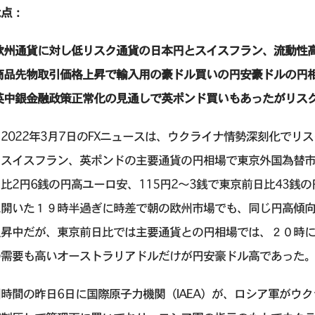
な点：
欧州通貨に対し低リスク通貨の日本円とスイスフラン、流動性
商品先物取引価格上昇で輸入用の豪ドル買いの円安豪ドルの円
英中銀金融政策正常化の見通しで英ポンド買いもあったがリス
2022年3月7日のFXニュースは、ウクライナ情勢深刻化で
スイスフラン、英ポンドの主要通貨の円相場で東京外国為替市場
比2円6銭の円高ユーロ安、115円2～3銭で東京前日比43銭
に開いた１９時半過ぎに時差で朝の欧州市場でも、同じ円高傾
上昇中だが、東京前日比では主要通貨との円相場では、２０時
の需要も高いオーストラリアドルだけが円安豪ドル高であった
時間の昨日6日に国際原子力機関（IAEA）が、ロシア軍がウ