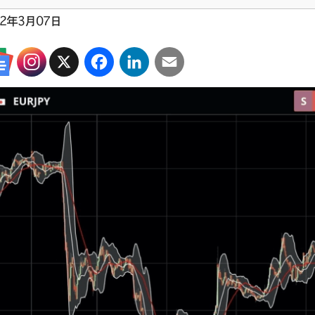
22年3月07日
X
Facebook
LinkedIn
Email