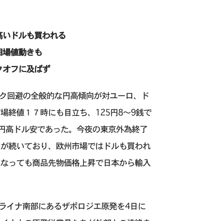
高いドルも買われる
相場値動きも
クオフに及ばず
リスク回避の全般的な円高傾向が対ユーロ、ド
終値１７時にも目立ち、125円8〜9銭で
の円高ドル安であった。今夜の東京外為終了
向が続いており、欧州市場ではドルも買われ
になっても商品先物価格上昇で日本から輸入
。
クライナ南部にあるザポロジエ原発を4日に