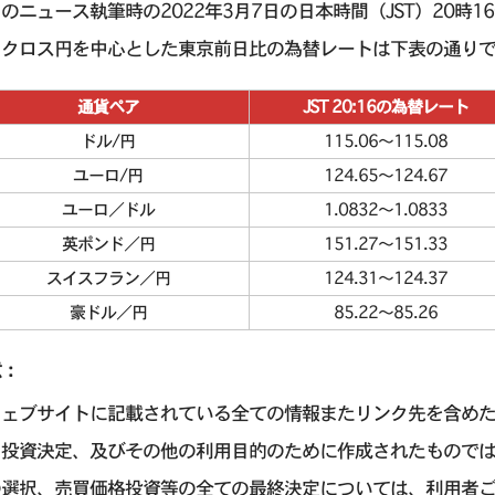
のニュース執筆時の2022年3月7日の日本時間（JST）20時1
、クロス円を中心とした東京前日比の為替レートは下表の通り
通貨ペア
JST 20:16の為替レート
ドル/円
115.06〜115.08
ユーロ/円
124.65〜124.67
ユーロ／ドル
1.0832〜1.0833
英ポンド／円
151.27〜151.33
スイスフラン／円
124.31〜124.37
豪ドル／円
85.22〜85.26
意：
ウェブサイトに記載されている全ての情報またリンク先を含め
引投資決定、及びその他の利用目的のために作成されたもので
の選択、売買価格投資等の全ての最終決定については、利用者