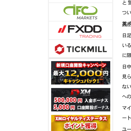
と
つ
英ポ
日
い
に
日中
見
ない
へ
マイ
ート
ユー