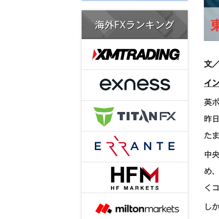
海外FXランキング
文／
イ
英ポ
昨日
た
中
め
くコ
しか