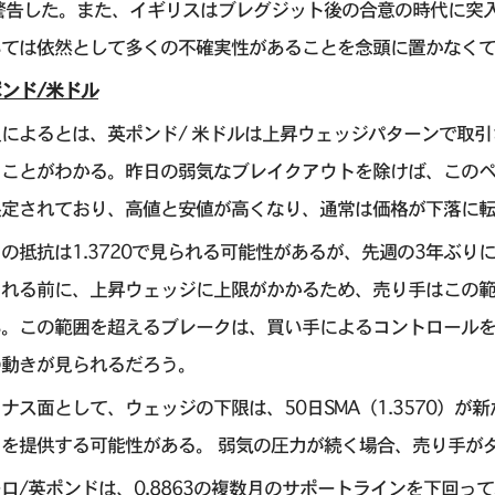
 警告した。また、イギリスはブレグジット後の合意の時代に突
いては依然として多くの不確実性があることを念頭に置かなく
ンド/米ドル
足によるとは、英ポンド/ 米ドルは上昇ウェッジパターンで取
ることがわかる。昨日の弱気なブレイクアウトを除けば、このペ
限定されており、高値と安値が高くなり、通常は価格が下落に
の抵抗は1.3720で見られる可能性があるが、先週の3年ぶりに
られる前に、上昇ウェッジに上限がかかるため、売り手はこの
。この範囲を超えるブレークは、買い手によるコントロールを示
の動きが見られるだろう。
ナス面として、ウェッジの下限は、50日SMA（1.3570）が新
を提供する可能性がある。 弱気の圧力が続く場合、売り手がタ
ロ/英ポンドは、0.8863の複数月のサポートラインを下回って