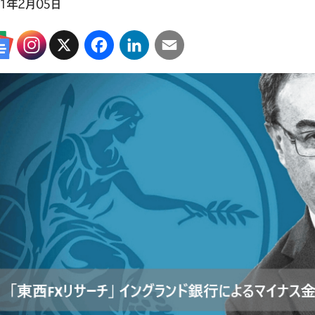
21年2月05日
X
Facebook
LinkedIn
Email