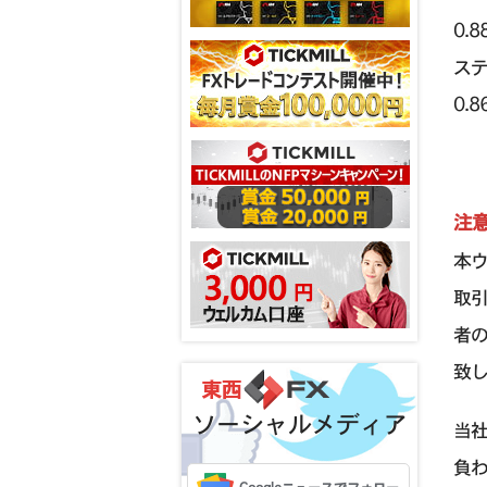
0.
ステ
0.
注
本
取
者
致
ソーシャルメディア
当
負