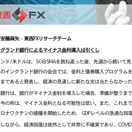
安藤麻矢 – 東西FXリサーチチーム
ングランド銀行によるマイナス金利導入は引くし
ンド/米ドルは、50日SMAを跳ね返った後、先週から続いて
のイングランド銀行の会合では、金利と債券購入プログラムを予想
ままであると発表し、経済の見通しに新たな光は当たらなかっ
央銀行は、銀行がマイナス金利を導入した場合、準備が整うまで
、今の所は、マイナス金利となる可能性は低い。また、これま
ロナワクチンの接種を開始したため、 GDPレベルの急速な回
しながら、経済回復は依然として非常に不確実であり、COVI