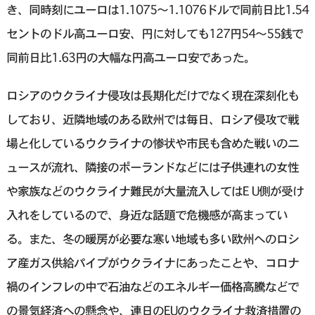
き、同時刻にユーロは1.1075〜1.1076ドルで同前日比1.54
セントのドル高ユーロ安、円に対しても127円54〜55銭で
同前日比1.63円の大幅な円高ユーロ安であった。
ロシアのウクライナ侵攻は長期化だけでなく現在深刻化も
しており、近隣地域のある欧州では毎日、ロシア侵攻で戦
場と化しているウクライナの惨状や市民も含めた戦いのニ
ュースが流れ、隣接のポーランドなどには子供連れの女性
や家族などのウクライナ難民が大量流入してはE U側が受け
入れをしているので、身近な話題で危機感が高まってい
る。また、冬の暖房が必要な寒い地域も多い欧州へのロシ
ア産ガス供給パイプがウクライナにあったことや、コロナ
禍のインフレの中で石油などのエネルギー価格高騰などで
の景気経済への懸念や、連日のEUのウクライナ救済措置の