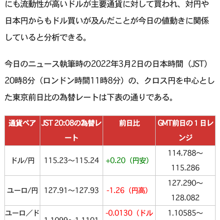
にも流動性が高いドルが主要通貨に対して買われ、対円や
日本円からもドル買いが及んだことが今日の値動きに関係
していると分析できる。
今日のニュース執筆時の2022年3月2日の日本時間（JST）
20時8分（ロンドン時間11時8分）の、クロス円を中心とし
た東京前日比の為替レートは下表の通りである。
通貨ペア
JST 20:08の為替レ
前日比
GMT前日の１日レ
ート
ンジ
114.788〜
ドル/円
115.23〜115.24
+0.20（円安）
115.286
127.290〜
ユーロ/円
127.91〜127.93
-1.26（円高）
128.082
ユーロ／ド
-0.0130（ドル
1.10585〜