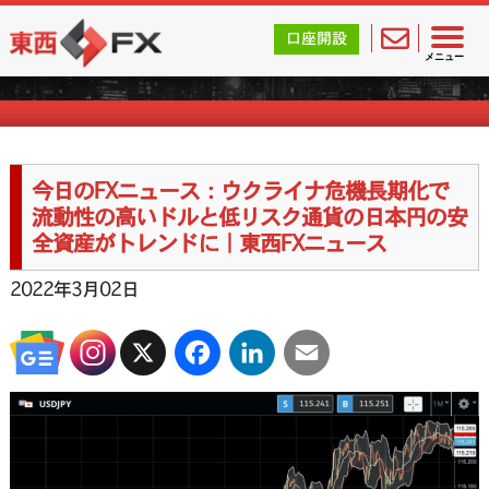
東西FX｜海外FX会社（ブローカー）の無料口座開設サポ
口座開設
FXニュース一覧
メニュー
今日のFXニュース：ウクライナ危機長期化で
流動性の高いドルと低リスク通貨の日本円の安
全資産がトレンドに｜東西FXニュース
2022年3月02日
X
Facebook
LinkedIn
Email